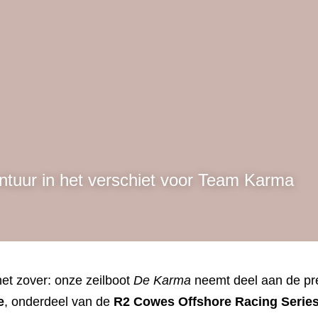
art komend weekend mee i
 Bowl Race!
ntuur in het verschiet voor Team Karma
 zover: onze zeilboot 
De Karma
 neemt deel aan de presti
 van de 
R2 Cowes Offshore Racing Series
. Deze uitdagen