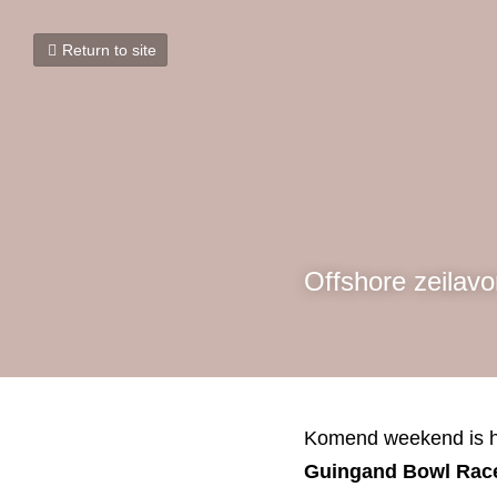
Return to site
Karma va
Guingand
Offshore zeilavo
Komend weekend is het
Bowl Race
, onderdeel