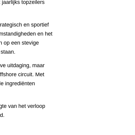
van over de hele 
egisch en sportief 
andigheden en het 
p een stevige 
aan.
itdaging, maar ook 
circuit. Met een goed 
nten aanwezig voor een 
van het verloop van de 