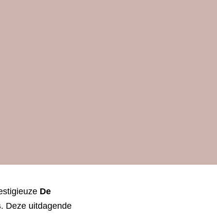
n De 
gieuze 
De Guingand 
de offshore race, 