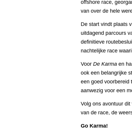
georganiseerd door de 
wereld naar de zuidkus
De start vindt plaats v
uitdagend parcours va
definitieve routebeslu
nachtelijke race waari
Voor 
De Karma
 en haa
een belangrijke stap i
voorbereid team, een s
mooie prestatie.
Volg ons avontuur dit 
race, de weersomstand
Go Karma!