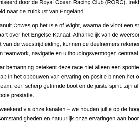
Royal Ocean Racing Club (RORC), trekt jaarlijks topzeilers 
t van Engeland.
anuit Cowes op het Isle of Wight, waarna de vloot een strat
art over het Engelse Kanaal. Afhankelijk van de weersomst
it van de wedstrijdleiding, kunnen de deelnemers rekenen o
n teamwork, navigatie en uithoudingsvermogen centraal st
r bemanning betekent deze race niet alleen een sportieve u
n het opbouwen van ervaring en positie binnen het offshore 
cherp getrimde boot en de juiste spirit, zijn alle ingredië
weekend via onze kanalen – we houden jullie op de hoogte 
igheden en natuurlijk onze ervaringen aan boord.